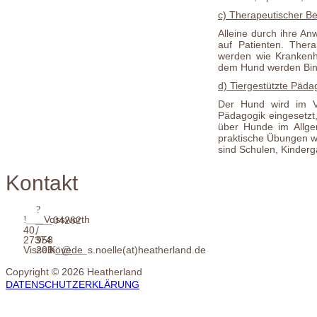
c) Therapeutischer Be
Alleine durch ihre An
auf Patienten. Thera
werden wie Krankenh
dem Hund werden Bind
d) Tiergestützte Päda
Der Hund wird im Ve
Pädagogik eingesetzt,
über Hunde im Allg
praktische Übungen w
sind Schulen, Kinderg
Kontakt
___
Vossworth
___
04262
40,
/
27374
958
Visselhövede
203
___
___
s.noelle(at)heatherland.de
Copyright © 2026 Heatherland
DATENSCHUTZERKLÄRUNG