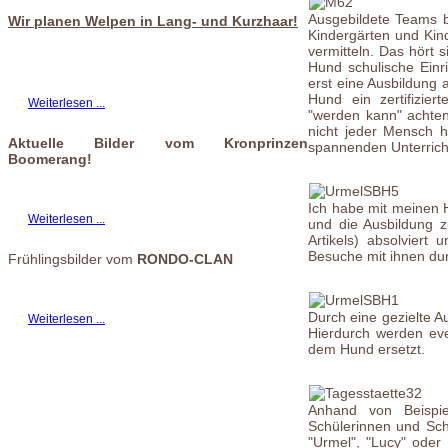
Ausgebildete Teams 
Wir planen Welpen in Lang- und Kurzhaar!
Kindergärten und Kin
vermitteln. Das hört s
Hund schulische Ein
erst eine Ausbildung 
Hund ein zertifizie
Weiterlesen ...
"werden kann" achten
nicht jeder Mensch 
Aktuelle Bilder vom Kronprinzen
spannenden Unterricht
Boomerang!
Ich habe mit meinen H
Weiterlesen ...
und die Ausbildung 
Artikels) absolviert
Besuche mit ihnen du
Frühlingsbilder vom
RONDO-CLAN
Durch eine gezielte A
Weiterlesen ...
Hierdurch werden ev
dem Hund ersetzt.
Anhand von Beispie
Schülerinnen und Schü
"Urmel", "Lucy" oder