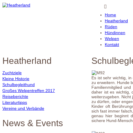
Home
Heatherland
Rüden
Hündinnen
Welpen
Kontakt
Heatherland
Schulbegl
Zuchtziele
Es ist sehr wichtig, 
Kleine Historie
zu erweitern. Hunde b
Schulbegleithund
Familienmitglied und
Großes Welpentreffen 2017
daher ist es wichtig
Reiseberichte
weiterzugeben. Nicht 
zu dürfen, oder enge
Literaturtipps
Kinder oft Berührun
Vereine und Verbände
sich fast immer falsc
genau hier beginnt 
News & Events
sichere Hund-Mensc